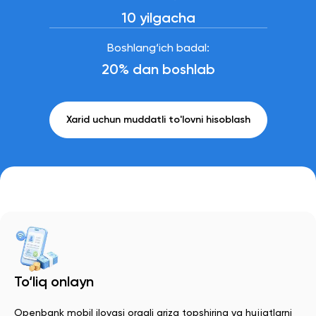
10 yilgacha
Boshlang‘ich badal:
20% dan boshlab
Xarid uchun muddatli to'lovni hisoblash
To‘liq onlayn
Openbank mobil ilovasi orqali ariza topshiring va hujjatlarni