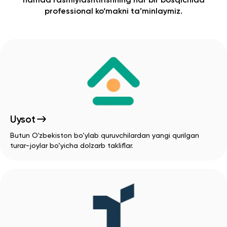
professional ko‘makni ta’minlaymiz.
Uysot
Butun Oʻzbekiston bo‘ylab quruvchilardan yangi qurilgan
turar-joylar bo‘yicha dolzarb takliflar.