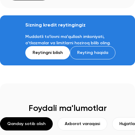
Sizning kredit reytingingiz
Muddatli to‘lovni ma’qullash imkoniyati,
o‘tkazmalar va limitlarni hoziroq bilib oling.
Reytingni bilish
Reyting haqida
Foydali ma'lumotlar
Qanday sotib olish
Axborot varaqasi
Hujjatla