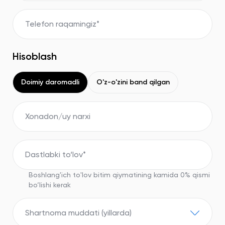
Hisoblash
Doimiy daromadli
O'z-o'zini band qilgan
Boshlang'ich to'lov bitim qiymatining kamida 0% qismi
bo‘lishi kerak
Shartnoma muddati (yillarda)