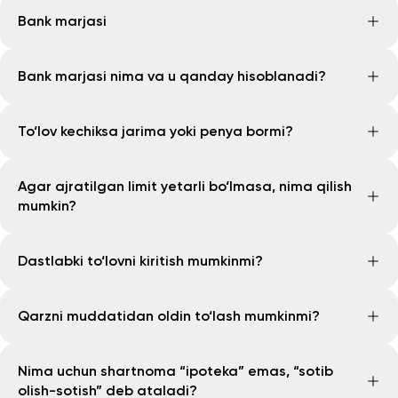
Bank marjasi
Asosiy qarz qoldig‘iga nisbatan 24,99%
Bank marjasi nima va u qanday hisoblanadi?
Marja — bankning foydasi. U quyidagi formula asosida
To‘lov kechiksa jarima yoki penya bormi?
hisoblanadi: asosiy qarz × yillik stavka / 12
Yo‘q, tizim penya va jarimalarsiz ishlaydi
Agar ajratilgan limit yetarli bo‘lmasa, nima qilish
mumkin?
Ajratilgan limit yetarli bo‘lmagan taqdirda, 5
Dastlabki to‘lovni kiritish mumkinmi?
nafargacha birgalikda qarz oluvchilarni qo‘shish mumkin
Ha, uy-joy qiymatining kamida 20% dastlabki to‘lov
Qarzni muddatidan oldin to‘lash mumkinmi?
sifatida kiritiladi. Ushbu summaga bank marjasi
hisoblanmaydi
Ha, mumkin. Muddatidan oldin to‘langanda bank
Nima uchun shartnoma “ipoteka” emas, “sotib
marjasi qayta hisoblanadi va umumiy qarzdorlik
olish-sotish” deb ataladi?
kamayadi