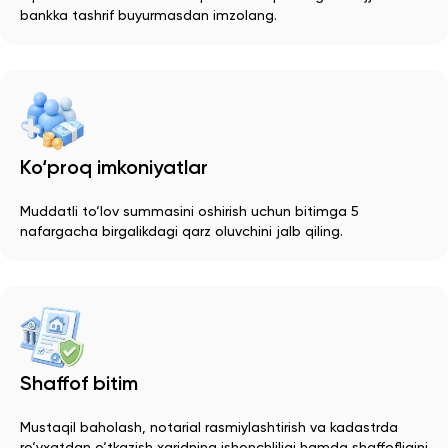
bankka tashrif buyurmasdan imzolang.
Ko‘proq imkoniyatlar
Muddatli to‘lov summasini oshirish uchun bitimga 5
nafargacha birgalikdagi qarz oluvchini jalb qiling.
Shaffof bitim
Mustaqil baholash, notarial rasmiylashtirish va kadastrda
ro‘yxatdan o‘tkazish xaridning ishonchliligi hamda shaffofligini