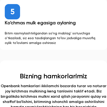
Ko‘chmas mulk egasiga aylaning
Bitim rasmiylashtirilgandan so‘ng mablag‘ sotuvchiga
o‘tkaziladi, siz esa tasdiqlangan to‘lov jadvaliga muvofiq
oylik to‘lovlarni amalga oshirasiz
Bizning hamkorlarimiz
Openbank hamkorlari ikkilamchi bozorda turar va noturar
joy ko‘chmas mulkining keng tanlovini taklif etadi. Biz
birgalikda ko‘chmas mulkni xarid qilish jarayonini qulay va
shaffof bo‘lishini, bitimning ishonchli amalga oshirilishini
hamda rasmiylashtirishning har bir bosqichida