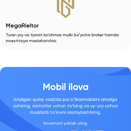
MegaRieltor
Turar-joy va tijorat ko‘chmas mulki bo‘yicha broker hamda
investitsiya maslahatchisi.
Mobil ilova
Istalgan qulay vaqtda pul o'tkazmalarini amalga
oshiring, xizmatlar uchun to'lang va uy-joy uchun
muddatli to'lovni rasmiylashtiring.
Ilovamizni yuklab oling: