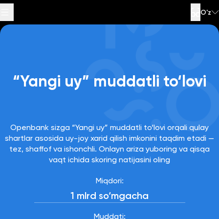
O'z
Maxsus havolalar
Sahifaning pastki
Sahifa tarkibiga
Savollarga
Qo‘llab-
“Yangi uy” muddatli to‘lovi
qismiga o'tish
quvvatlash
javoblar
o‘tish
xizmati raqami
:
1377
Openbank sizga “Yangi uy” muddatli to‘lovi orqali qulay
shartlar asosida uy-joy xarid qilish imkonini taqdim etadi —
tez, shaffof va ishonchli. Onlayn ariza yuboring va qisqa
vaqt ichida skoring natijasini oling
Miqdori:
1 mlrd so‘mgacha
Muddati: