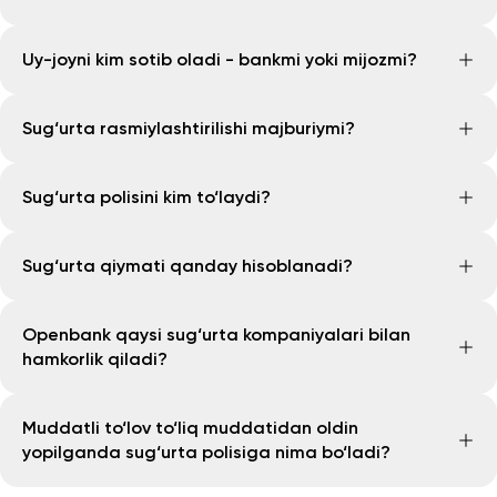
Shartnoma qarz ajratish asosida uy-joyni muddatli
Uy-joyni kim sotib oladi - bankmi yoki mijozmi?
to‘lov bilan xarid qilishni nazarda tutadi va “qarz
shartnomasi” sifatida rasmiylashtiriladi
Uy-joyni OpenGroup tarkibiga kiruvchi va bank bilan
Sug‘urta rasmiylashtirilishi majburiymi?
hamkorlikda faoliyat yurituvchi “OPEN TRADING
INNOVATIONS” MCHJ sotib oladi va qayta sizga qarz
Ha. Ko‘chmas mulkni muddatli to‘lov asosida xarid qilish
shartnomasi asosida sotadi.
Sug‘urta polisini kim to‘laydi?
uchun sug‘urta polisini rasmiylashtirish majburiy shart
hisoblanadi.
Sug‘urta polisi uchun to‘lov mijoz tomonidan amalga
Sug‘urta qiymati qanday hisoblanadi?
oshiriladi.
Sug‘urta polisi ko‘chmas mulk qiymati va sug‘urta
Openbank qaysi sug‘urta kompaniyalari bilan
shartnomasining amal qilish muddatini inobatga olgan
hamkorlik qiladi?
holda belgilanadi.
Openbank akkreditatsiyadan o‘tgan sug‘urta
Muddatli to‘lov to‘liq muddatidan oldin
kompaniyalari bilan hamkorlik qiladi.
yopilganda sug‘urta polisiga nima bo‘ladi?