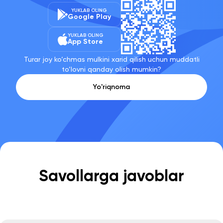
YUKLAB OLING
Google Play
YUKLAB OLING
App Store
Turar joy ko‘chmas mulkini xarid qilish uchun muddatli
to‘lovni qanday olish mumkin?
Yo'riqnoma
Savollarga javoblar