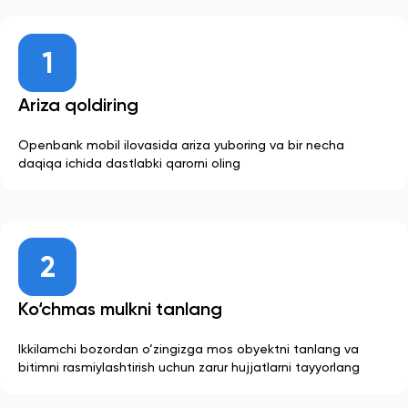
Ariza qoldiring
Openbank mobil ilovasida ariza yuboring va bir necha
daqiqa ichida dastlabki qarorni oling
Ko‘chmas mulkni tanlang
Ikkilamchi bozordan o‘zingizga mos obyektni tanlang va
bitimni rasmiylashtirish uchun zarur hujjatlarni tayyorlang