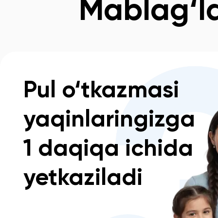
Mablag‘la
Pul o‘tkazmasi
yaqinlaringizga
1 daqiqa ichida
yetkaziladi