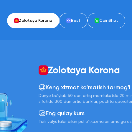
Zolotaya Korona
Best
CoinShot
Zolotaya Korona
Keng xizmat ko‘rsatish tarmog‘i
Dunyo bo‘ylab 50 dan ortiq mamlakatda 20 mingd
sifatida 300 dan ortiq banklar, pochta operatorl
Eng qulay kurs
Turli valyutalar bilan pul o‘tkazmalari amalga osh