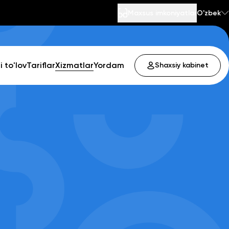
Maxsus imkoniyatlar
O'zbek
 to'lov
Tariflar
Xizmatlar
Yordam
Shaxsiy kabinet