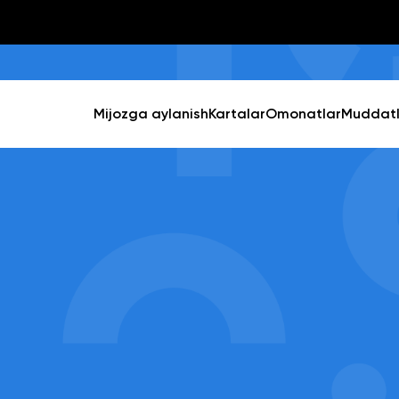
Mijozga aylanish
Kartalar
Omonatlar
Muddatli