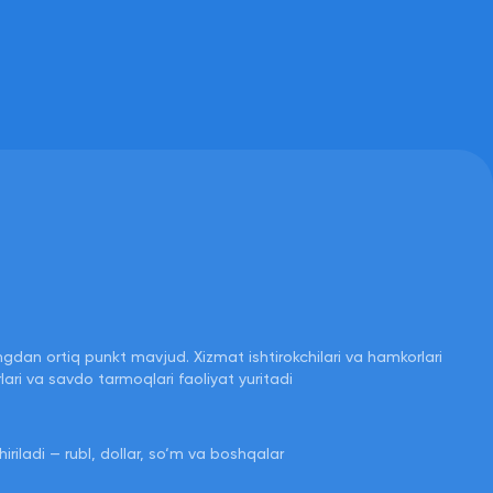
an ortiq punkt mavjud. Xizmat ishtirokchilari va hamkorlari
ari va savdo tarmoqlari faoliyat yuritadi
iriladi — rubl, dollar, so‘m va boshqalar