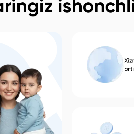
ringiz ishonchli
Xiz
ort