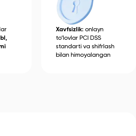
lar
Xavfsizlik:
onlayn
bl,
to‘lovlar PCI DSS
‘mi
standarti va shifrlash
bilan himoyalangan