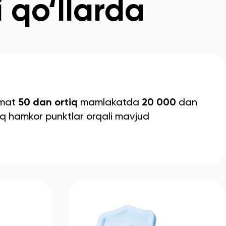
 qo‘llarda
mat
50 dan ortiq
mamlakatda
20 000
dan
iq hamkor punktlar orqali mavjud