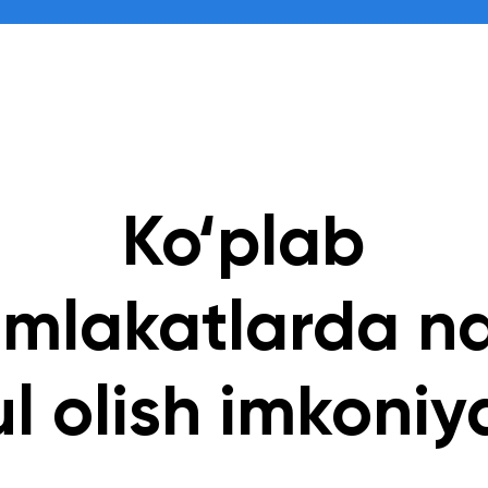
Ko‘plab
mlakatlarda n
l olish imkoniy