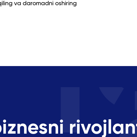
 qiling va daromadni oshiring
biznesni rivojlan