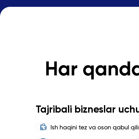
Har qanda
Tajribali bizneslar uch
Ish haqini tez va oson qabul qil