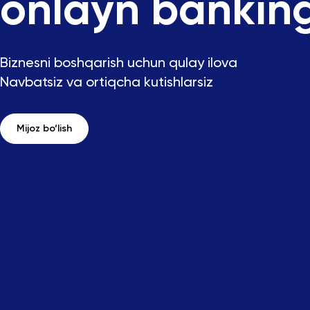
onlayn bankin
Biznesni boshqarish uchun qulay ilova
Navbatsiz va ortiqcha kutishlarsiz
Mijoz bo‘lish