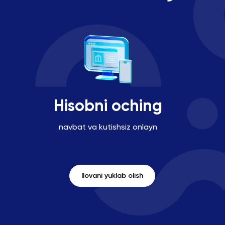
Hisobni oching
navbat va kutishsiz onlayn
Ilovani yuklab olish