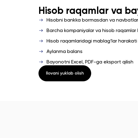
Hisob raqamlar va ba
Hisobni bankka bormasdan va navbatlars
Barcha kompaniyalar va hisob raqamlar b
Hisob raqamlaridagi mablag‘lar harakat
Aylanma balans
Bayonotni Excel, PDF-ga eksport qilish
Ilovani yuklab olish