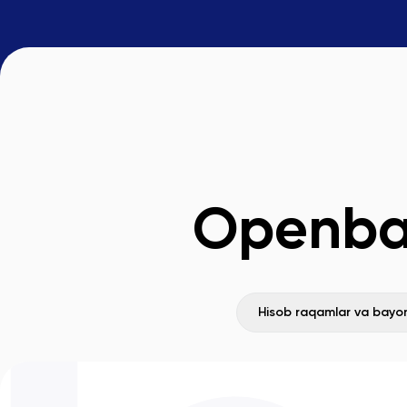
Openban
Hisob raqamlar va bayo