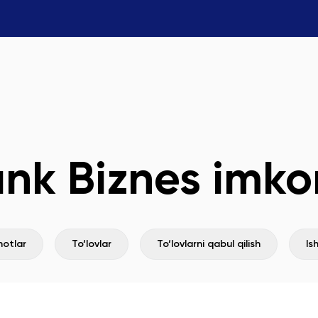
k Biznes imkon
notlar
To‘lovlar
To‘lovlarni qabul qilish
Is