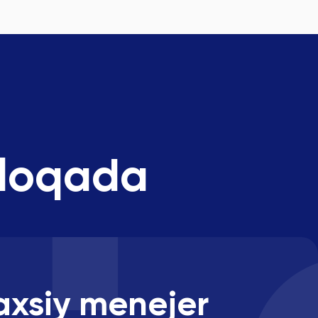
aloqada
axsiy menejer