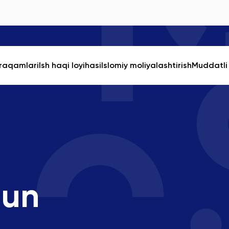
 raqamlari
Ish haqi loyihasi
Islomiy moliyalashtirish
Muddatli 
hun