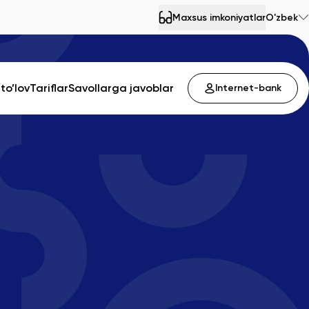
Maxsus imkoniyatlar
O'zbek
to’lov
Tariflar
Savollarga javoblar
Internet-bank