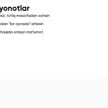
yonotlar
iz, to‘liq masofadan ochish
ilan "bir oynada" ishlash
i haqida onlayn ma’lumot