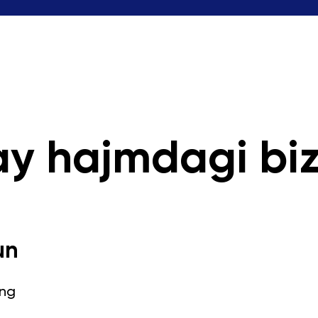
y hajmdagi bi
un
ing