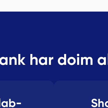
nk har doim 
llab-
Sh