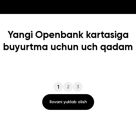
Yangi Openbank kartasiga
buyurtma uchun uch qadam
1
2
3
Ilovani yuklab olish