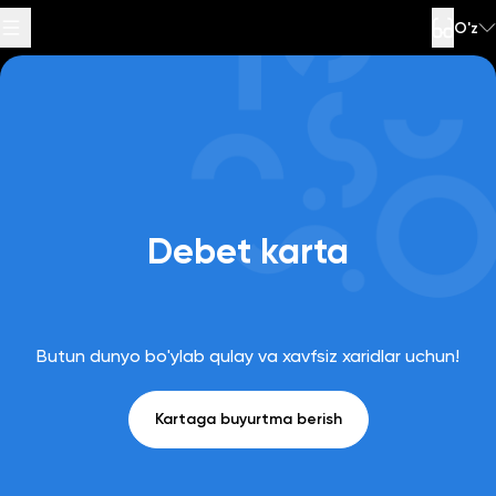
O'z
Maxsus havolalar
Sahifaning pastki
Sahifa tarkibiga
Savollarga
Qo‘llab-
qismiga o'tish
quvvatlash
javoblar
o‘tish
xizmati raqami
:
1377
Debet karta
Butun dunyo bo'ylab qulay va xavfsiz xaridlar uchun!
Kartaga buyurtma berish