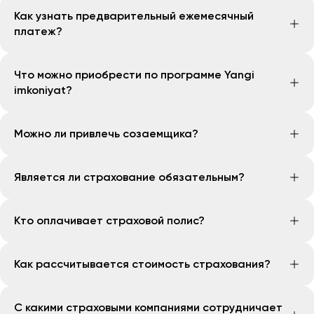
Нет. Льготный период по программе не
Как узнать предварительный ежемесячный
предусмотрен.
платеж?
На сайте банка можно воспользоваться
Что можно приобрести по программе Yangi
калькулятором и рассчитать ориентировочный
imkoniyat?
размер ежемесячного платежа до подачи заявки.
По программе можно приобрести нежилую
Можно ли привлечь созаемщика?
недвижимость: офисы, торговые и
производственные помещения, склады и другие
Да. Клиенты с подтвержденным доходом могут
коммерческие объекты.
Является ли страхование обязательным?
привлечь до 5 созаемщиков.
Для самозанятых граждан привлечение созаемщика
Да. Оформление страхового полиса является
не требуется.
Кто оплачивает страховой полис?
обязательным условием предоставления рассрочки
на приобретение недвижимости.
Страховой полис оплачивается клиентом.
Как рассчитывается стоимость страхования?
Стоимость страхового полиса определяется
С какими страховыми компаниями сотрудничает
страховой компанией с учетом стоимости