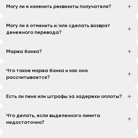
Тарифы на международные переводы через
Могу ли я изменить реквизиты получателя?
«Zolotaya Korona» могут различаться в зависимости
от страны получателя и условий валютной
Изменить реквизиты получателя возможно. Для этого
конвертации. Ознакомиться с тарифами и
Могу ли я отменить и/или сделать возврат
необходимо обратиться в Онлайн-центр
комиссиями можно в тарифной таблице на сайте
денежного перевода?
обслуживания банка и предоставить новые
банка, а также в мобильном приложении Openbank
реквизиты. Основным условием является то, что
или по данной
ссылке
, указав страну и валюту
Да, у Вас есть возможность отменить денежный
получатель не должен получить денежные
Маржа банка?
получения
перевод.
средства. Если денежные средства уже были
Для этого необходимо связаться с Онлайн-центром
получены получателем, изменить реквизиты будет
24,99% от остатка основного долга
обслуживания банка и сообщить сотрудникам о
Что такое маржа банка и как она
невозможно.
своём намерении отменить перевод. Затем нужно
рассчитывается?
оформить заявление на отмену перевода (с
указанием всех необходимых данных). Денежные
Маржа - это прибыль банка. Она рассчитывается по
Есть ли пеня или штрафы за задержки оплаты?
средства будут возвращены на карту, с которой был
формуле: Основной долг × годовая ставка / 12.
осуществлён перевод, в течение 3 рабочих дней.
Нет, система работает без пени и штрафов.
При этом одним из основных условий отмены
Что делать, если выделенного лимита
денежного перевода является то, что
недостаточно?
получатель не должен получить денежные
средства.
Если выделенного лимита недостаточно, можно