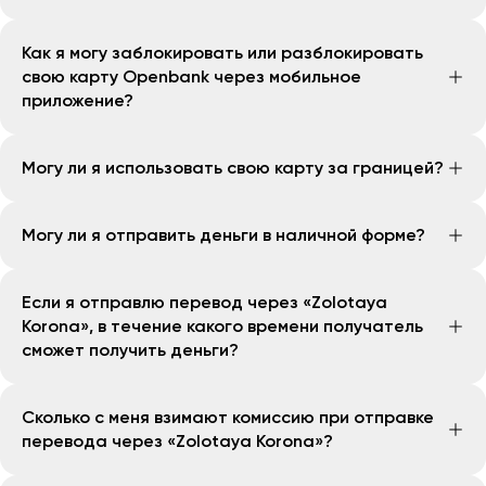
Быстрое реагирование и своевременный звонок в
удостоверяющего личность.
карты.
В разделе "Карты" вы можете добавить все ваши
банк помогут сохранить ваши деньги.
Как я могу заблокировать или разблокировать
карты Uzcard или Humo.
свою карту Openbank через мобильное
приложение?
Вы можете заблокировать карту Openbank навсегда
Могу ли я использовать свою карту за границей?
или временно в приложении. Для этого зайдите в
раздел "Карты", перейдите в нужную карту и
Конечно! Вы можете оплачивать ваши покупки в
нажмите на кнопку "Временно заблокировать" или
Могу ли я отправить деньги в наличной форме?
любой стране, где имеется платежная система
"Заблокировать".
Visa.
Акционерное общество «Open Bank»
Если я отправлю перевод через «Zolotaya
предоставляет свои услуги в онлайн-формате. В
Korona», в течение какого времени получатель
связи с этим отправка денежных средств в наличной
сможет получить деньги?
форме невозможна.
Денежные переводы, отправленные через
Сколько с меня взимают комиссию при отправке
«Zolotaya Korona» в мобильном приложении
перевода через «Zolotaya Korona»?
OpenBank, становятся доступны получателю
моментально.