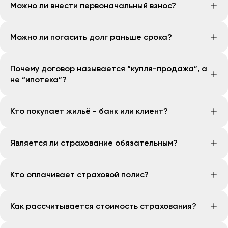
Можно ли внести первоначальный взнос?
Если клиент обращается с намерением
добавить до 5 созаёмщиков.
отменить или вернуть перевод в тот же день,
Да, необходимо внести от 20% от стоимости жилья.
когда он был отправлен, денежные средства
Можно ли погасить долг раньше срока?
На сумму первоначального взноса маржа банка не
возвращаются вместе с комиссиями по курсу
начисляется.
конвертации, действовавшему в день отправки
Да, можно. При досрочном погашении сумма маржи
перевода.
Почему договор называется “купля-продажа”, а
банка будет пересчитана, что позволяет клиенту
Если же обращение поступает в последующие
не “ипотека”?
уменьшить общие расходы по займу.
дни после совершения перевода, комиссия не
Договор называется «Договор о задолженности»
возвращается, а возврат осуществляется по
Кто покупает жильё - банк или клиент?
(или официально — «Договор о предоставлении
курсу, действующему на день обращения.
займа в форме срочной оплаты (рассрочки) для
Жилье покупает ООО "OPEN TRADING INNOVATIONS,"
покупки жилья»).
Является ли страхование обязательным?
входящее в состав OpenGroup и действующее в
сотрудничестве с банком, и продает вам обратно
Да. Оформление страхового полиса является
на основе договора займа.
Кто оплачивает страховой полис?
обязательным условием предоставления рассрочки
на приобретение недвижимости.
Страховой полис оплачивается клиентом.
Как рассчитывается стоимость страхования?
Стоимость страхового полиса определяется