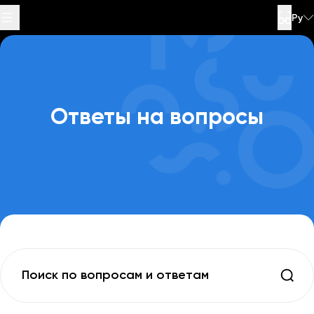
Ру
Специальные ссылки
Частые вопросы
Телефон службы
Перейти к
Перейти к
Ответы на вопросы
поддержки
содержимому
подвалу
:
1377
страницы
страницы
Поиск по вопросам и ответам