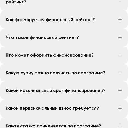
рейтинг?
действующих и закрытых кредитах, а также
платежной дисциплине.
Обновление рейтинга доступно по запросу
Как формируется финансовый рейтинг?
пользователя. Актуальность данных зависит от
поступающей информации в кредитное бюро.
Рейтинг рассчитывается на основе информации о
Что такое финансовый рейтинг?
ваших кредитах, платежной дисциплине, уровне
долговой нагрузки и других факторов.
Финансовый рейтинг — это показатель вашей
Кто может оформить финансирование?
кредитоспособности, сформированный на основе
данных кредитной истории и финансового
Подать заявку могут граждане Республики
поведения.
Какую сумму можно получить по программе?
Узбекистан старше 18 лет. На дату полного
погашения финансирования возраст заемщика не
Минимальная сумма финансирования составляет
должен превышать 60 лет.
Какой максимальный срок финансирования?
100 млн сумов, максимальная - 2,5 млрд сумов.
Максимальный срок финансирования составляет 120
Какой первоначальный взнос требуется?
месяцев (10 лет).
Для клиентов с подтвержденным доходом
Какая ставка применяется по программе?
первоначальный взнос составляет от 20%