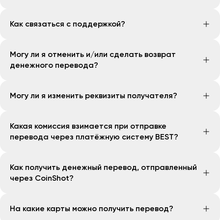
показать документ, который подтвердит личность
убедится, что отправление получает именно его
получателя, — обычно это паспорт или ID.
Скачайте приложение “OpenBank” — доступно в
законный получатель
Как связаться с поддержкой?
App Store и Google Play.
Зарегистрируйтесь — понадобятся данные
Вы можете связаться со службой поддержки
паспорта и номер телефона. Важно, чтобы
Могу ли я отменить и/или сделать возврат
клиентов банка по номерам
1377
,
+998 (78) 777-13-77
номер телефона был зарегистрирован на того,
денежного перевода?
или через Telegram-бот
@Onlinehelpcenterbot
кто будет отправлять перевод, иначе система
не сможет подтвердить личность, и платёж не
Да, у Вас есть возможность отменить денежный
Могу ли я изменить реквизиты получателя?
пройдёт.
перевод.
Выберите страну получения, введите сумму и
Для этого необходимо связаться с Онлайн-центром
Изменить реквизиты получателя возможно. Для этого
оплатите картой.
обслуживания банка и сообщить сотрудникам о
Какая комиссия взимается при отправке
необходимо обратиться в Онлайн-центр
После перевода пришлите получателю
своём намерении отменить перевод. Затем нужно
перевода через платёжную систему BEST?
обслуживания банка и предоставить новые
контрольный номер платежа и адрес, где
оформить заявление на отмену перевода (с
реквизиты. Основным условием является то, что
получить.
указанием всех необходимых данных). Денежные
Размер комиссии будет показан в приложении в
получатель не должен получить денежные
Как получить денежный перевод, отправленный
средства будут возвращены на карту, с которой был
момент оформления перевода. Система также
средства. Если денежные средства уже были
через CoinShot?
осуществлён перевод, в течение 3 рабочих дней.
автоматически рассчитает, какую сумму
получены получателем, изменить реквизиты будет
При этом одним из основных условий отмены
получатель получит в итоге.
невозможно.
Чтобы получить денежный перевод, отправленный
денежного перевода является то, что
На какие карты можно получить перевод?
через CoinShot, выполните следующие шаги:
получатель не должен получить денежные