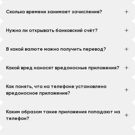
Подготовьте банковскую карту любого
средства.
Переводы CoinShot зачисляются на карты Uzcard и
коммерческого банка Узбекистана.
Сколько времени занимает зачисление?
Если клиент обращается с намерением
HUMO всех банков Узбекистана.
Перейдите на страницу получения перевода в
отменить или вернуть перевод в тот же день,
системе CoinShot.
Как правило, перевод зачисляется в течение
когда он был отправлен, денежные средства
Нужно ли открывать банковский счёт?
Заполните необходимые данные в форме.
нескольких минут. В редких случаях обработка
возвращаются вместе с комиссиями по курсу
После подтверждения данных средства
может занять больше времени по техническим
конвертации, действовавшему в день отправки
Нет, достаточно иметь действующую карту Uzcard
автоматически поступят на вашу карту.
причинам.
перевода.
В какой валюте можно получить перевод?
или HUMO.
Обычно перевод зачисляется в течение нескольких
Если же обращение поступает в последующие
минут. В редких случаях из-за технических причин
Переводы зачисляются в узбекских сумах.
дни после совершения перевода, комиссия не
зачисление может занять больше времени.
Какой вред наносят вредоносные приложения?
Конвертация выполняется автоматически по
возвращается, а возврат осуществляется по
актуальному и выгодному курсу.
курсу, действующему на день обращения.
Вредоносные приложения могут похищать
Как понять, что на телефоне установлено
банковские данные, SMS-сообщения, персональную
вредоносное приложение?
информацию и другие конфиденциальные сведения
пользователя, что может привести к финансовым
Признаками могут быть появление неизвестных
потерям.
Каким образом такие приложения попадают на
приложений, запрос необоснованных разрешений
телефон?
или нестабильная и необычная работа устройства.
Подобные приложения распространяются через