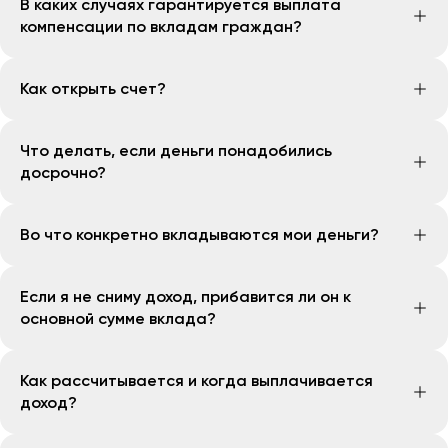
В каких случаях гарантируется выплата
являющихся участниками системы гарантирования
соответствии с законодательством о банках и
компенсации по вкладам граждан?
вкладов, гарантируются Агентством. В настоящее
банковской деятельности;
время все банки, осуществляющие деятельность на
Выплата компенсации по вкладам гарантируется
долговые ценные бумаги, выпущенные банком;
территории Республики Узбекистан, являются
Как открыть счет?
Агентством в случае отзыва Центральным банком
субординированные долговые обязательства
участниками системы гарантирования вкладов.
Республики Узбекистан лицензии банка на право
банка;
Открыть счет вы можете через приложение
осуществления банковских операций.
денежные средства, хранящиеся в банковских
Что делать, если деньги понадобились
Openbank. Для этого нужно:
сейфах;
досрочно?
На главном экране нажмите на "Все карты и
право требования, возникающее по производным
счета" и выберите вкладку "Счета"
финансовым инструментам, включая фьючерсы,
Вы можете закрыть счет раньше срока,
заранее
Нажмите на "Открыть счет" и придумайте
Во что конкретно вкладываются мои деньги?
форвардные контракты, свопы и опционы,
уведомив Банк за 10 дней
. Доля дохода будет
название для счета
выпущенные банком;
пересчитана исходя из фактического времени
Ознакомьтесь с условиями открытия и счета и
Ваши средства направляются на
финансирование
право требования, возникающее в связи с
нахождения средств на счете. Если после
Если я не сниму доход, прибавится ли он к
нажмите на "Открыть счет"
субъектов предпринимательства по рассрочке
деятельностью банка по доверительному
перерасчета сумма положенного дохода окажется
основной сумме вклада?
Готово! Вы успешно открыли счет Openbank!
для бизнеса
в национальной валюте.
управлению имуществом.
меньше, чем вам уже выплатили ранее, разница
будет удержана из основной суммы ваших средств.
Нет. Неполученный клиентом доход зачисляется на
Как рассчитывается и когда выплачивается
отдельный счет и не увеличивает сумму средств,
доход?
находящихся в доверительном управлении
(капитализации нет).
Ваша доля от дохода банка зависит от срока