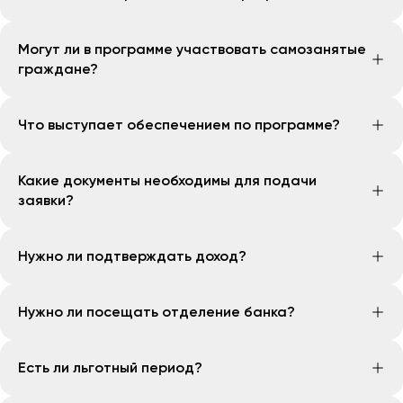
стоимости недвижимости.
Для клиентов с подтвержденным доходом ставка
Для самозанятых граждан первоначальный взнос
Могут ли в программе участвовать самозанятые
банка составляет 24,99%.
составляет от 35% стоимости недвижимости.
граждане?
Для самозанятых граждан ставка банка составляет
25,99%.
Да. Самозанятые граждане могут оформить
Что выступает обеспечением по программе?
финансирование на специальных условиях с
первоначальным взносом от 35% стоимости
Обеспечением по программе выступает
недвижимости.
Какие документы необходимы для подачи
приобретаемая нежилая недвижимость, которая
заявки?
передается в залог банку на весь срок
финансирования.
Для клиентов с подтвержденным доходом
Нужно ли подтверждать доход?
потребуются:
договор купли-продажи;
Да. Для клиентов с подтвержденным доходом банк
кадастровые документы.
Нужно ли посещать отделение банка?
анализирует заработную плату или обороты по
Для самозанятых граждан дополнительно
банковской карте за последние 6 месяцев.
потребуются:
Нет. Подписание документов осуществляется
Для самозанятых граждан оценка
Есть ли льготный период?
свидетельство о самозанятости;
онлайн через мобильное приложение банка.
платежеспособности проводится на основании
декларация клиента.
декларации клиента.