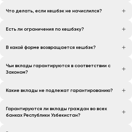
зачисления может составлять до 30 дней в
Накопленный кешбэк можно использовать только
зависимости от условий услуги.
Что делать, если кешбэк не начислился?
для оплаты услуг в разделе «Платежи». Вывод
средств, перевод другим пользователям или
Необходимо убедиться, что платёж прошёл
зачисление на банковский счёт не предусмотрены.
Есть ли ограничения по кешбэку?
успешно. Также следует проверить срок
начисления кешбэка для данной услуги. Если срок
Кешбэк может быть ограничен по отдельным
истёк, необходимо обратиться в службу поддержки.
В какой форме возвращается кешбэк?
категориям услуг, условиями акций или
максимальной суммой начисления. Актуальные
Кешбэк возвращается в сумах и зачисляется на
ограничения указываются в условиях конкретной
Чьи вклады гарантируются в соответствии с
кешбэк-кошелёк.
услуги или акции.
Законом?
В соответствии с Законом Республики Узбекистан
Какие вклады не подлежат гарантированию?
«О гарантиях защиты вкладов в банках» вклады
граждан Республики Узбекистан, иностранных
В соответствии с Законом Республики Узбекистан
граждан и лиц без гражданства в банках Республики
Гарантируются ли вклады граждан во всех
«О гарантиях защиты вкладов в банках» к объектам
Узбекистан гарантируются Агентством.
банках Республики Узбекистан?
гарантирования не относятся:
акции, а также иные инструменты, включённые в
Вклады граждан в коммерческих банках,
состав регулятивного капитала банка в