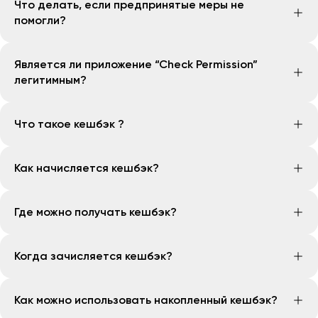
Что делать, если предпринятые меры не
вредоносные или фишинговые сайты, а также через
помогли?
подозрительные ссылки и файлы, отправляемые в
Telegram и других мессенджерах.
Если ни один из рекомендованных шагов не дал
Является ли приложение “Check Permission”
результата, настоятельно рекомендуется
легитимным?
выполнить полный сброс телефона к заводским
настройкам.
Да. Приложение “Check Permission” разработано ГУП
Что такое кешбэк ?
«Центр Кибербезопасности» и является
официальным и надежным инструментом.
Кешбэк — это возврат части средств, потраченных
Как начисляется кешбэк?
на оплату услуг. Например, при оплате
электроэнергии на сумму 100 000 сум с кешбэком
Кешбэк начисляется на кешбэк-кошелёк после
0,1 % на кешбэк-кошелёк будет начислено 100 сум.
Где можно получать кешбэк?
успешной оплаты услуги, для которой
предусмотрен кешбэк. Срок зачисления зависит от
Кешбэк начисляется при оплате услуг через
условий конкретной услуги или акции и может
Когда зачисляется кешбэк?
мобильное приложение, если для данной услуги
составлять от 1 до 30 дней.
указано наличие кешбэка.
Кешбэк может быть зачислен сразу после оплаты
Как можно использовать накопленный кешбэк?
или после подтверждения платежа. Срок