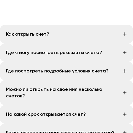
Как открыть счет?
Открыть счет вы можете через приложение
Где я могу посмотреть реквизиты счета?
Openbank. Для этого нужно:
На главном экране нажмите на "Все карты и
Посмотреть реквизиты счета вы можете через
счета" и выберите вкладку "Счета"
Где посмотреть подробные условия счета?
приложение Openbank. Для этого нужно:
Нажмите на "Открыть счет" и придумайте
На главном экране нажмите на "Все карты и
название для счета
Подробные условия счета вы можете посмотреть по
счета" и выберите вкладку "Счета"
Можно ли открыть на свое имя несколько
Ознакомьтесь с условиями открытия и счета и
данной
ссылке
Найдите нужный счет и нажмите на него
счетов?
нажмите на "Открыть счет"
Готово! Вы можете посмотреть, а также
Готово! Вы успешно открыли счет Openbank!
скопировать реквизиты на открывшейся
Да, количество счетов не ограничено переведи
На какой срок открывается счет?
странице
Счета открываются бессрочно
Какие операции я могу совершать со счетом?