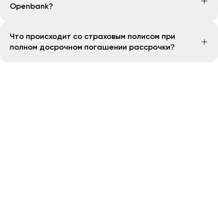
Openbank?
недвижимости и срока действия договора
страхования.
Openbank сотрудничает с аккредитованными
Что происходит со страховым полисом при
страховыми компаниями - партнерами банка.
полном досрочном погашении рассрочки?
При полном досрочном погашении рассрочки
клиент может обратиться в страховую компанию
для возврата части страховой премии за
неиспользованный период, если такая возможность
предусмотрена условиями договора страхования.
Решение о возврате принимается страховой
компанией.