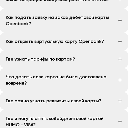
Вы можете совершать переводы на карты и счета
Как подать заявку на заказ дебетовой карты
Openbank
Openbank?
Вы можете заказать дебетовую карту через
Как открыть виртуальную карту Openbank?
приложение Openbank. Для этого нужно:
"Зайдите в список карт и нажмите "Добавить
Вы можете заказать дебетовую карту через
карту", на следующем экране нажмите на
Где узнать тарифы по картам?
приложение Openbank. Для этого нужно:
"Заказать карту" и выберите дебетовую карту
Зайдите в список карт и нажмите "Добавить
Openbank"
Для того чтобы ознакомиться с тарифами карт,
карту", на следующем экране нажмите на
Что делать если карта не была доставлена
Ознакомьтесь с условиями карты. После
перейдите по
ссылке
"Заказать карту" и выберите виртуальную карту
вовремя?
перейдите к процессу выбора места доставки
Openbank"
Выберите или добавьте адрес доставки и
Выберите дизайн обложки карты и придумайте
Если вы не получили карту в срок, свяжитесь со
введите дополнительный номер телефона
Где можно узнать реквизиты своей карты?
название
службой поддержки клиентов банка по номеру
1377
Готово! Ожидайте курьера, он будет у вас в
Готово! В течение нескольких минут карта
течении нескольких дней и обязательно
Вы можете узнать реквизиты карты через
появится в списке
позвонит в день доставки
Где я могу платить кобейджинговой картой
приложение Openbank. Для этого нужно:
HUMO - VISA?
Зайдите в список карт и нажмите на нужную вам