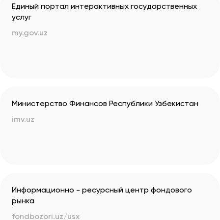
Единый портал интерактивных государственных
услуг
my.gov.uz
Министерство Финансов Республики Узбекистан
imv.uz
Информационно - ресурсный центр фондового
рынка
fondbozori.uz/usx