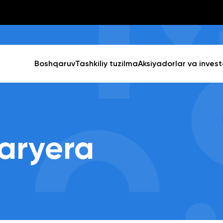
Boshqaruv
Tashkiliy tuzilma
Aksiyadorlar va invest
aryera