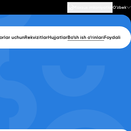
Maxsus imkoniyatlar
O'zbek
orlar uchun
Rekvizitlar
Hujjatlar
Bo‘sh ish o‘rinlari
Foydali