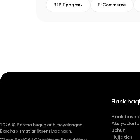
B2B Продажи
E-Commerce
Bank haq
Bank boshq
Aksiyadorla
2026
©
Barcha huquqlar himoyalangan.
uchun
Barcha xizmatlar litsenziyalangan.
Hujjatlar
"Open Bank" AJ O‘zbekiston Respublikasi