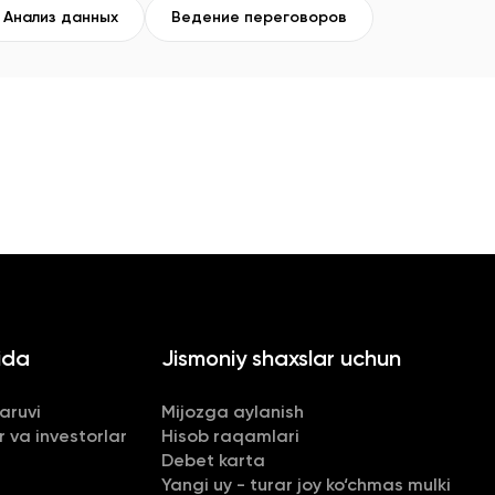
Анализ данных
Ведение переговоров
ida
Jismoniy shaxslar uchun
aruvi
Mijozga aylanish
r va investorlar
Hisob raqamlari
Debet karta
Yangi uy - turar joy ko‘chmas mulki