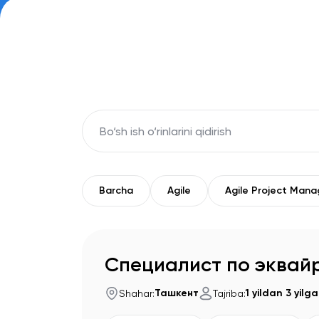
key 'search (uz)' returned an object instead of
Barcha
Agile
Agile Project Man
Специалист по эквайр
Ташкент
1 yildan 3 yilg
Shahar
:
Tajriba
: