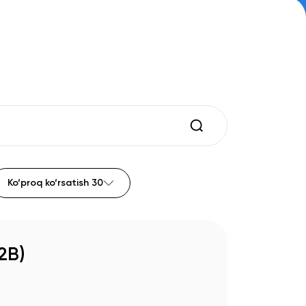
Ko‘proq ko‘rsatish
30
2B)