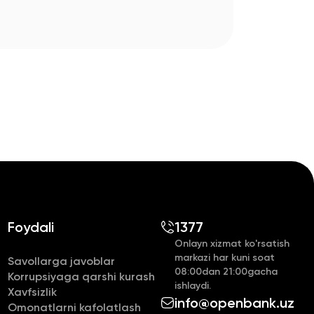
Foydali
1377
Onlayn xizmat ko'rsatish
markazi
har kuni soat
Savollarga javoblar
08:00dan 21:00gacha
Korrupsiyaga qarshi kurash
ishlaydi.
Xavfsizlik
info@openbank.uz
Omonatlarni kafolatlash