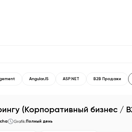
 string.
agement
AngularJS
ASP.NET
B2B Продажи
ингу (Корпоративный бизнес / B
acha
Полный день
Grafik
: